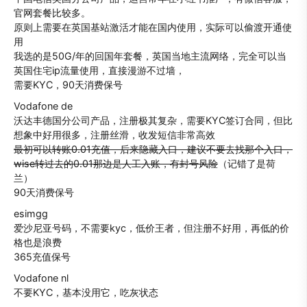
官网套餐比较多。
原则上需要在英国基站激活才能在国内使用，实际可以偷渡开通使
用
我选的是50G/年的回国年套餐，英国当地主流网络，完全可以当
英国住宅ip流量使用，直接漫游不过墙，
需要KYC，90天消费保号
Vodafone de
沃达丰德国分公司产品，注册极其复杂，需要KYC签订合同，但比
想象中好用很多，注册丝滑，收发短信非常高效
最初可以转账0.01充值，后来隐藏入口，建议不要去找那个入口，
wise转过去的0.01那边是人工入账，有封号风险
（记错了是荷
兰）
90天消费保号
esimgg
爱沙尼亚号码，不需要kyc，低价王者，但注册不好用，再低的价
格也是浪费
365充值保号
Vodafone nl
不要KYC，基本没用它，吃灰状态