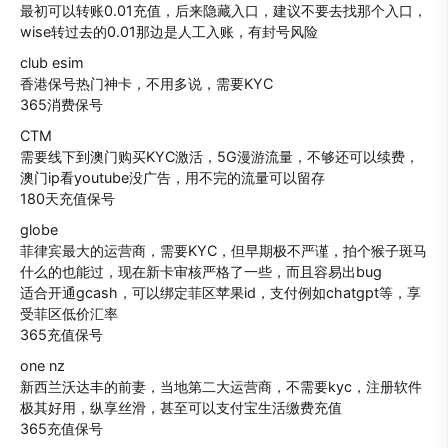
最初可以转账0.01充值，后来隐藏入口，建议不要去找那个入口，
wise转过去的0.01那边是人工入账，有封号风险
club esim
香港保号热门神卡，不用多说，需要KYC
365消费保号
CTM
需要线下到澳门购买KYC激活，5G漫游流量，不够还可以续费，
澳门ip看youtube没广告，用不完的流量可以留存
180天充值保号
globe
菲律宾最大的运营商，需要KYC，但早期极不严谨，拍个猴子斑马
什么的也能过，现在新卡审核严格了一些，而且容易出bug
适合开通gcash，可以绑定菲区苹果id，支付例如chatgpt等，享
受菲区低价汇率
365充值保号
one nz
新西兰沃达丰的前妻，当地第二大运营商，不需要kyc，注册软件
极其好用，纵享丝滑，甚至可以支付宝生活缴费充值
365充值保号