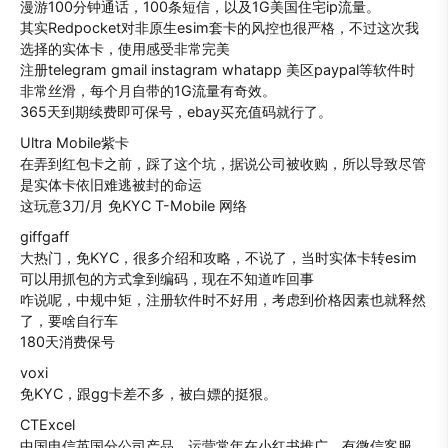
漫游100分钟通话，100条短信，以及1G美国住宅ip流量。
其实Redpocket对非原生esim套卡的风控也很严格，不过这次我
选择的实体卡，使用感受非常完美
注册telegram gmail instagram whatapp 美区paypal等软件时
非常丝滑，每个月自带的1G流量有奇效。
365天到期续费即可保号，ebay买充值码就行了。
Ultra Mobile紫卡
在弄到红包卡之前，踩了这个坑，据说公司被收购，所以导致尽管
是实体卡依旧难逃被封的命运
这玩意3刀/月 免KYC T-Mobile 网络
giffgaff
大热门，免KYC，很多介绍和攻略，不说了，当时实体卡转esim
可以用抓包的方式拿到编码，现在不知道咋回事
咋说呢，中规中矩，注册软件时不好用，考虑到价格因素也就释然
了，要啥自行车
180天消费保号
voxi
免KYC，跟gg卡差不多，被白嫖的挺狠。
CTExcel
中国电信英国分公司产品，运营常年在小红书推广，有微信客服，