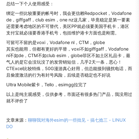
总结一下个人使用感受：
绑定一些比较重要的帐号时，我会更信赖Redpocket，Vodafone
de，giffgaff，club esim，one nz这几家，毕竟稳定是第一要素
还需要考虑地区的不可替代，美区PP就必须要美国手机卡，港区
支付宝就必须要香港手机号，包括维护港卡方面也是刚需。
可留可不留的是voxi，Vodafone nl，CTM，globe
其实也能用，但都有更好的平替，voxi不如giffgaff，Vodafone
nl不如de，CTM不如club esim，globe菲区不如土区礼品卡，最
气人的是它会没玩没了的发营销短信，几乎2天一条，恶心！
CTExcel比较特殊，50G漫游真心好用，但总能接到骚扰电话，而
且偷渡激活的行为有封号风险，后续是否稳定也不好说
Ultra Mobile紫卡，Tello，esimgg拉完了
以上是纯主观感受，仅供参考，市面还有很多热门产品，我没用过
就不评价了
文章来源：
聊聊我对海外esim的一些拙见 - 搞七捻三 - LINUX
DO