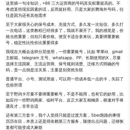
这里插一句冷知识，+86 三大运营商的号码其实权重挺高的。不
考虑某些现实因素的话，反而挺好用。只是大家折腾海外号码，往
往是因为还有其他需求
至于大家很关心的保号成本、充值方式、多久发一次短信、多久打
一次电话，这类教程已经很多了，我就不展开了。我的感觉是，价
格当然重要，但别只看价格。便宜卡适合拿来玩，真要绑重要账
号，稳定性比性价比重要得多
我现在大概会这样分层使用，一些重要账号，比如 苹果id、gmail
主邮箱、telegram 主号、whatsapp、PP、长期使用的X，尽量
选择主流国家、主流运营商、保号规则清楚、迁移方式明确的号
码，贵一点倒是没关系，主要是别突然失联
普通平台、小号、测试用途，可以用一些成本低一点的卡，失踪了
也俗所谓
至于野鸡卡尽量不要绑重要帐号，不是不能用，也有它的妙用，比
如应付一些野鸡商家、临时平台、反正大家互相糊弄，棋逢对手将
遇良才，非常合适
还有第三方套卡，我个人觉得只能是过渡方案，5ber跑路的事情
历历在目，本质上还是得依赖第三方服务，随便出点问题，迁移恢
复都可能变成大麻烦