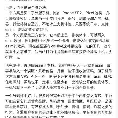
当然，也不是完全没办法。
一个方案是买二手外版手机。比如 iPhone SE2、Pixel 这类，几
百块就能收到，拿来当一个专门收码、保号、测试 eSIM 的小机
器，我觉得挺合适的。不追求主力机体验，只要系统干净、支持
esim、能稳定收短信就行。
另一个方案是第三方套卡。它本质上是一张实体卡，可以写入
esim数据，插到国行手机里占一个卡槽，也能达到用实体卡承载
esim的效果。现在甚至还有VoHive这种更极客一点的工具，这个
就看个人需求了。我自己目前还是偏向年底直接换个港版手机，少
折腾一点
说完硬件，再说回esim卡本身。我觉得很多人一开始看esim，最
容易陷入一个误区：只看价格、月租、能不能收验证码。但手机号
这东西和 VPS IP 不一样，IP 好歹还有各种黑名单库，asn、机房/
住宅识别，虽然也不一定准，但至少有一套比较公开的检测体系。
手机号就不一样了，普通人基本看不到一个综合质量分。
一个号码好不好用，很多时候完全取决于平台内部怎么看它。平台
可能会看它的运营商品牌、号码属性、国家地区、号段历史、是否
容易批量获取、有没有被大量用于注册、营销、接码、诈骗之类的
行为。普通用户看到的是这张卡能不能收短信，平台看到的可能是
这个号段最近是不是被工作室薅烂了