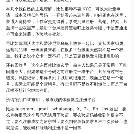
举几个我自己的主观理解，比如那种不要 KYC、可以大批量申
请、成本又很低的号码，一开始看起来真的香，但问题也在这里，
普通人觉得香，工作室更觉得香，拿去批量注册、营销、转卖，甚
至搞一些灰黑产，最后平台风控肯定会盯上这类号段，于是普通用
户再拿来注册，体验就会变差。
再比如德国沃达丰和爱沙尼亚乌龟卡放在一起比，光从国家归属、
运营商品牌、号码画像来看，在很多平台眼里天然就不是一个权
重。我不是说小众卡一定不好，只是它更容易受号段滥用影响
还有回收号，这个东西就比较玄学，前主人如果只是正常用，可能
问题不大，但如果这个号码之前注册过一堆平台，甚至有过封号、
骚扰、风控记录，那你拿到手以后就很难受。表面上它是一个老
号，实际上可能是个背锅号。有些号码不是收不到短信，而是平台
压根不想让它继续注册。
所谓“好用”和“难用”，最直观的体验就是注册平台
比如 telegram、gmail、whatsapp、X、Tk、Fb、Ins 这些，要
么直接提示这个号码无法用于验证，要么验证码能收到但提交不
过，要么注册成功之后秒封，要么刚登录就要求各种二次验证，也
就是说，能收码和能顺利注册不是一回事